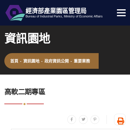
經濟部產業園區管理局
選
跳到主要內容
網站導覽
Bureau of Industrial Parks, Ministry of Economic Affairs
單
按
資訊園地
鈕
首頁
-
資訊園地
-
政府資訊公開
-
重要業務
:::
高軟二期專區
分享至facebook
分享至twitter
分享至plurk
友