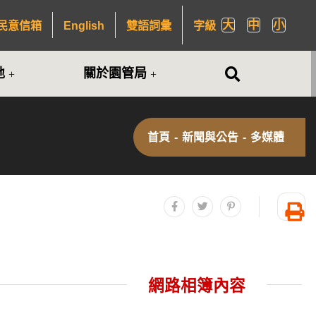
大
中
小
民意信箱
English
雙語詞彙
字級
全站搜尋
地
關於園管局
首頁
-
新聞與公告
-
多媒體
分享至facebook
分享至twitter
分享至plurk
友
網路相簿內容