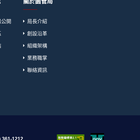
地
關於園管局
訊公開
局長介紹
區
創設沿革
結
組織架構
業務職掌
聯絡資訊
 361-1212