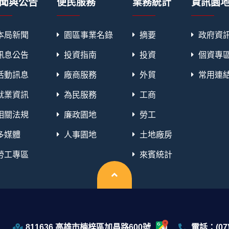
聞與公告
便民服務
業務統計
資訊園
本局新聞
園區事業名錄
摘要
政府資
訊息公告
投資指南
投資
個資專
活動訊息
廠商服務
外貿
常用連
就業資訊
為民服務
工商
相關法規
廉政園地
勞工
多媒體
人事園地
土地廠房
勞工專區
來賓統計
回頂端
811636 高雄市楠梓區加昌路600號
電話：(07)