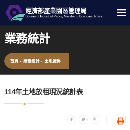
經濟部產業園區管理局
選
跳到主要內容
網站導覽
Bureau of Industrial Parks, Ministry of Economic Affairs
單
按
業務統計
鈕
首頁
-
業務統計
-
土地廠房
:::
114年土地放租現況統計表
分享至facebook
分享至twitter
分享至plurk
友