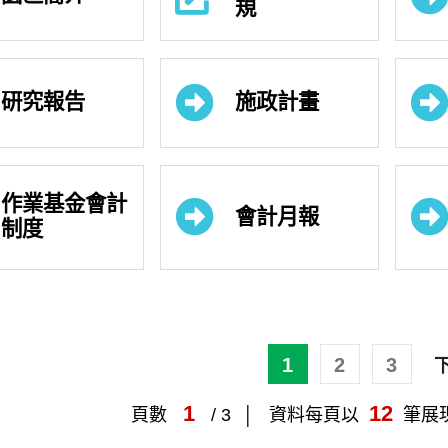
規
研究報告
施政計畫
作業基金會計
會計月報
制度
1
2
3
1
12
頁數
/ 3
資料每頁以
筆展