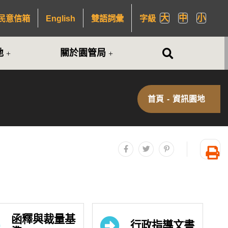
大
中
小
民意信箱
English
雙語詞彙
字級
全站搜尋
地
關於園管局
首頁
-
資訊園地
分享至facebook
分享至twitter
分享至plurk
友
函釋與裁量基
行政指導文書