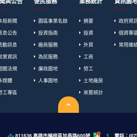
聞與公告
便民服務
業務統計
資訊園
本局新聞
園區事業名錄
摘要
政府資
訊息公告
投資指南
投資
個資專
活動訊息
廠商服務
外貿
常用連
就業資訊
為民服務
工商
相關法規
廉政園地
勞工
多媒體
人事園地
土地廠房
勞工專區
來賓統計
回頂端
811636 高雄市楠梓區加昌路600號
電話：(07)