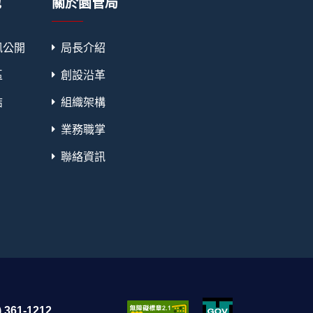
地
關於園管局
訊公開
局長介紹
區
創設沿革
結
組織架構
業務職掌
聯絡資訊
 361-1212