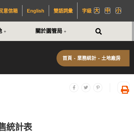
大
中
小
民意信箱
English
雙語詞彙
字級
全站搜尋
地
關於園管局
首頁
-
業務統計
-
土地廠房
分享至facebook
分享至twitter
分享至plurk
友
出售統計表