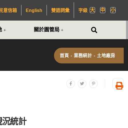
大
中
小
民意信箱
English
雙語詞彙
字級
全站搜尋
地
關於園管局
首頁
-
業務統計
-
土地廠房
分享至facebook
分享至twitter
分享至plurk
友
現況統計