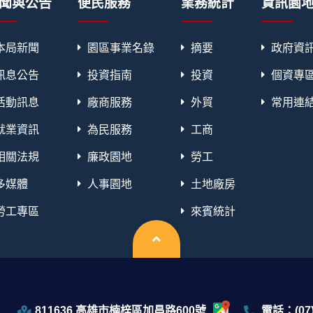
聞與公告
便民服務
業務統計
資訊園
本局新聞
園區事業名錄
摘要
政府資
訊息公告
投資指南
投資
個資專
活動訊息
廠商服務
外貿
常用連
就業資訊
為民服務
工商
相關法規
廉政園地
勞工
多媒體
人事園地
土地廠房
勞工專區
來賓統計
回頂端
811636 高雄市楠梓區加昌路600號
電話：(07)