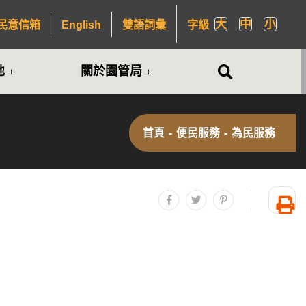
大
中
小
民意信箱
English
雙語詞彙
字級
全站搜尋
地
關於園管局
首頁
-
便民服務
-
為民服務
分享至facebook
分享至twitter
分享至plurk
友