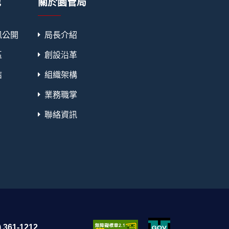
地
關於園管局
訊公開
局長介紹
區
創設沿革
結
組織架構
業務職掌
聯絡資訊
 361-1212