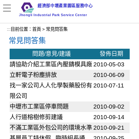
跳
經濟部中壢產業園區服務中心
到
Jhongli Industrial Park Service Center
主
要
:::
目前位置：
首頁
>
常見問答集
內
常見問答集
容
區
問題/意見/建議
發佈日期
塊
請協助介紹工業區內壓鑄模具廠
2010-05-03
立軒電子粉塵排放
2010-06-09
找一家公司人人化學製藥股份有
2010-07-11
限公司
中壢市工業區停車問題
2010-09-02
人行道榕樹修剪建議
2010-09-14
不滿工業區外包公司的環境水準
2010-09-21
基層員工特休假...臨時組長通
2010-09-25