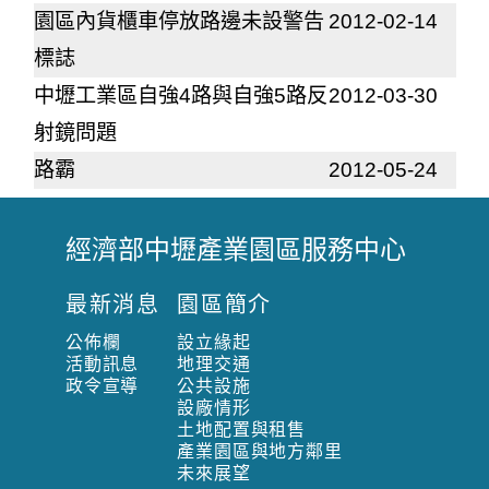
園區內貨櫃車停放路邊未設警告
2012-02-14
標誌
中壢工業區自強4路與自強5路反
2012-03-30
射鏡問題
路霸
2012-05-24
經濟部中壢產業園區服務中心
:
:
最新消息
園區簡介
:
公佈欄
設立緣起
活動訊息
地理交通
政令宣導
公共設施
設廠情形
土地配置與租售
產業園區與地方鄰里
未來展望