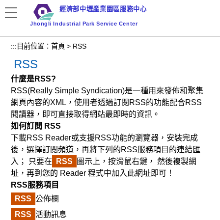
跳
經濟部中壢產業園區服務中心
到
Jhongli Industrial Park Service Center
主
要
:::
目前位置：
首頁
>
RSS
內
RSS
容
區
什麼是RSS?
塊
RSS(Really Simple Syndication)是一種用來發佈和聚集
網頁內容的XML，使用者透過訂閱RSS的功能配合RSS
閱讀器，即可直接取得網站最即時的資訊。
如何訂閱 RSS
下載RSS Reader或支援RSS功能的瀏覽器，安裝完成
後，選擇訂閱頻道，再將下列的RSS服務項目的連結匯
入； 只要在
RSS
圖示上，按滑鼠右鍵， 然後複製網
址，再到您的 Reader 程式中加入此網址即可！
RSS服務項目
RSS
公佈欄
RSS
活動訊息