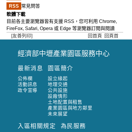
RSS
常見問答
軟體下載
目前各主要瀏覽器皆有支援 RSS，您可利用 Chrome,
FireFox, Safari, Opera 或 Edge 等瀏覽器訂閱與閱讀
[友善列印]
回首頁
回頁首
經濟部中壢產業園區服務中心
:
:
最新消息
園區簡介
:
公佈欄
設立緣起
活動訊息
地理交通
政令宣導
公共設施
設廠情形
土地配置與租售
產業園區與地方鄰里
未來展望
入區相關規定
為民服務