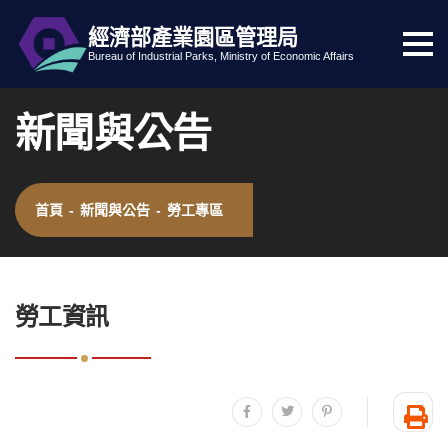
經濟部產業園區管理局
選
跳到主要內容
網站導覽
Bureau of Industrial Parks, Ministry of Economic Affairs
單
按
新聞與公告
鈕
首頁
-
新聞與公告
-
勞工專區
:::
勞工資訊
分享至facebook
分享至twitter
分享至plurk
友