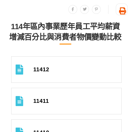
分享至facebook
分享至twitter
分享至plurk
友
114年區內事業歷年員工平均薪資
增減百分比與消費者物價變動比較
11412
11411