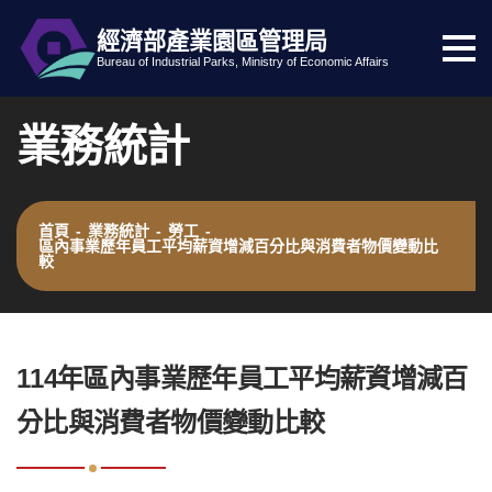
經濟部產業園區管理局
選
跳到主要內容
網站導覽
Bureau of Industrial Parks, Ministry of Economic Affairs
單
按
業務統計
鈕
首頁
-
業務統計
-
勞工
-
區內事業歷年員工平均薪資增減百分比與消費者物價變動比
較
:::
114年區內事業歷年員工平均薪資增減百
分比與消費者物價變動比較