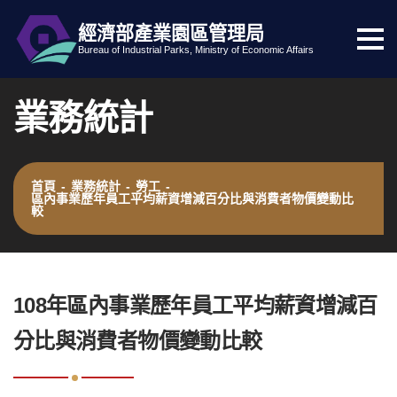
經濟部產業園區管理局
選
跳到主要內容
網站導覽
Bureau of Industrial Parks, Ministry of Economic Affairs
單
按
業務統計
鈕
首頁
-
業務統計
-
勞工
-
區內事業歷年員工平均薪資增減百分比與消費者物價變動比
較
:::
108年區內事業歷年員工平均薪資增減百
分比與消費者物價變動比較