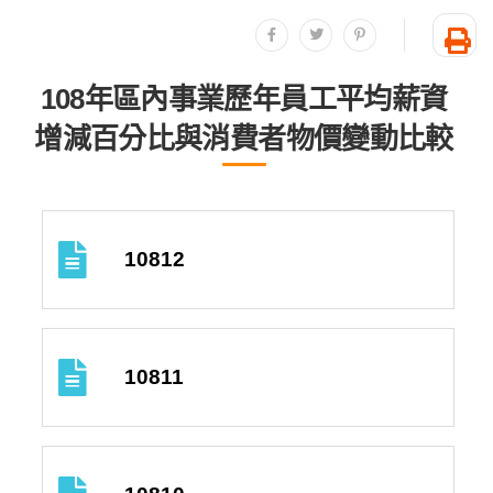
分享至facebook
分享至twitter
分享至plurk
友
108年區內事業歷年員工平均薪資
增減百分比與消費者物價變動比較
10812
10811