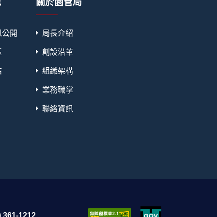
地
關於園管局
訊公開
局長介紹
區
創設沿革
結
組織架構
業務職掌
聯絡資訊
 361-1212