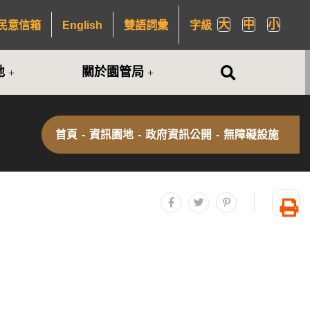
大
中
小
民意信箱
English
雙語詞彙
字級
全站搜尋
地
關於園管局
首頁
-
資訊園地
-
政府資訊公開
-
無障礙設施
分享至facebook
分享至twitter
分享至plurk
友