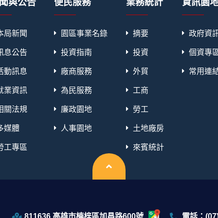
聞與公告
便民服務
業務統計
資訊園
本局新聞
園區事業名錄
摘要
政府資
訊息公告
投資指南
投資
個資專
活動訊息
廠商服務
外貿
常用連
就業資訊
為民服務
工商
相關法規
廉政園地
勞工
多媒體
人事園地
土地廠房
勞工專區
來賓統計
回頂端
811636 高雄市楠梓區加昌路600號
電話：(07)