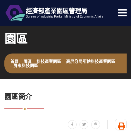
經濟部產業園區管理局
選
跳到主要內容
網站導覽
Bureau of Industrial Parks, Ministry of Economic Affairs
單
按
園區
鈕
首頁
-
園區
-
科技產業園區
-
高屏分局所轄科技產業園區
-
屏東科技園區
:::
園區簡介
分享至facebook
分享至twitter
分享至plurk