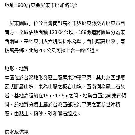
友
地址 : 900屏東縣屏東市屏加路1號
「屏東園區」位於台灣南部高雄市與屏東縣交界屏東市西
南方，全區佔地面積 123.04公頃，189縣道將園區分為東
西兩區，基地東側與六塊厝排水為鄰；西側臨高屏溪；南
接萬丹鄉，北約200公尺可接上台一線省道。
地形、地質
本區位於台灣地形分區上層屏東沖積平原，其北為西部覆
瓦狀斷層山塊，東為山脈之板岩山塊，西南側為鳳山石灰
岩。基地高程約在15m~17.5m之間，地勢由西北向東南傾
斜，於地質分類上屬於台灣西部濱海平原之更新世沖積
層，由黏土、粉砂、砂和礫石組成。
供水及供電