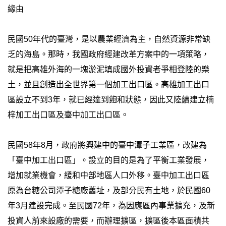
友
緣由
民國50年代的臺灣，是以農業經濟為主，自然資源非常缺
乏的海島。那時，我國政府經建改革方案中的一項策略，
就是把高雄外海的一塊淤泥填成國外投資者爭相登陸的樂
土，並且創造出全世界第一個加工出口區。高雄加工出口
區設立不到3年，就已經達到飽和狀態，因此又陸續建立楠
梓加工出口區及臺中加工出口區。
民國58年8月，政府將興建中的臺中潭子工業區，改建為
「臺中加工出口區」。設立的目的是為了平衡工業發展，
增加就業機會，緩和中部地區人口外移。臺中加工出口區
原為台糖公司潭子糖廠舊址，及部分民有土地，於民國60
年3月建設完成。至民國72年，為因應區內事業擴充，及新
投資人前來設廠的需要，而辦理擴區，擴區後本區面積共