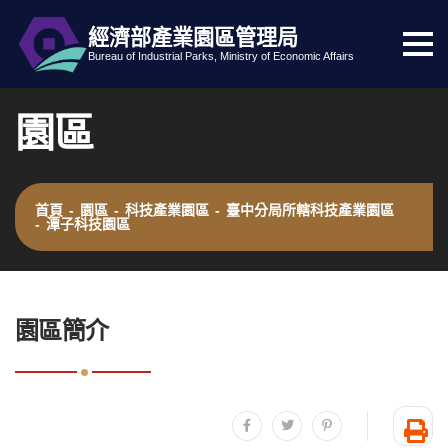
經濟部產業園區管理局
選
跳到主要內容
網站導覽
Bureau of Industrial Parks, Ministry of Economic Affairs
單
按
園區
鈕
首頁
-
園區
-
科技產業園區
-
臺中分局所轄科技產業園區
-
潭子科技園區
:::
園區簡介
分享至facebook
分享至twitter
分享至plurk