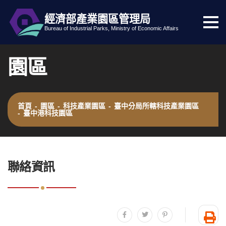
經濟部產業園區管理局
選
跳到主要內容
網站導覽
Bureau of Industrial Parks, Ministry of Economic Affairs
單
按
園區
鈕
首頁
-
園區
-
科技產業園區
-
臺中分局所轄科技產業園區
-
臺中港科技園區
:::
聯絡資訊
分享至facebook
分享至twitter
分享至plurk