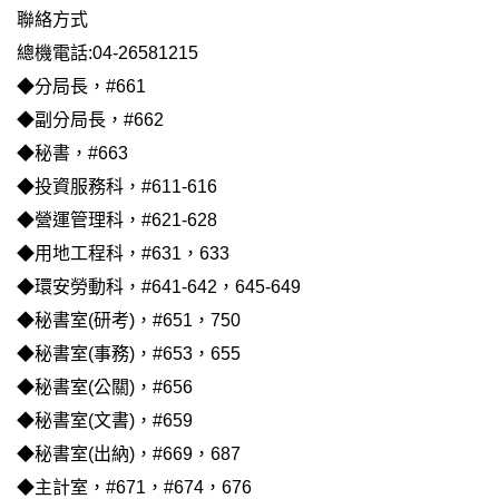
友
聯絡方式
總機電話:04-26581215
◆分局長，#661
◆副分局長，#662
◆秘書，#663
◆投資服務科，#611-616
◆營運管理科，#621-628
◆用地工程科，#631，633
◆環安勞動科，#641-642，645-649
◆秘書室(研考)，#651，750
◆秘書室(事務)，#653，655
◆秘書室(公關)，#656
◆秘書室(文書)，#659
◆秘書室(出納)，#669，687
◆主計室，#671，#674，676