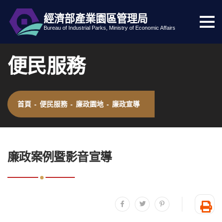
經濟部產業園區管理局
選
跳到主要內容
網站導覽
Bureau of Industrial Parks, Ministry of Economic Affairs
單
按
便民服務
鈕
首頁
-
便民服務
-
廉政園地
-
廉政宣導
:::
廉政案例暨影音宣導
分享至facebook
分享至twitter
分享至plurk
友