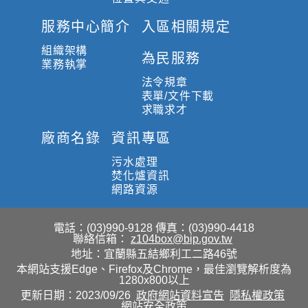
服務中心簡介
入區相關規定
組織架構
為民服務
業務執掌
法令規章
表單/文件下載
求職求才
廠商名錄
資訊專區
污水處理
焚化爐資訊
網路資源
電話：(03)990-9128
傳真：(03)990-4418
聯絡信箱：
z104box@bip.gov.tw
地址：宜蘭縣五結鄉利工二路46號
本網站支援Edge、Firefox及Chrome，最佳瀏覽解析度為
1280x800以上
更新日期：2023/09/26
政府網站資料宣告
隱私權政策
網站安全政策