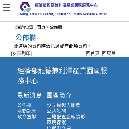
跳
經濟部龍德兼利澤產業園區服務中心
到
Loung Te(with Letzer) Industrial Parks Service Center
主
要
:::
目前位置：
首頁
>
公佈欄
內
公佈欄
容
區
此連結的資料時效已過或無此項資料。
塊
[友善列印]
回首頁
回頁首
經濟部龍德兼利澤產業園區服
:
務中心
:
:
最新消息
園區簡介
公佈欄
設立緣起與開發
活動訊息
公共設施
政令宣導
土地配置設廠情形
環境保護
位置與交通