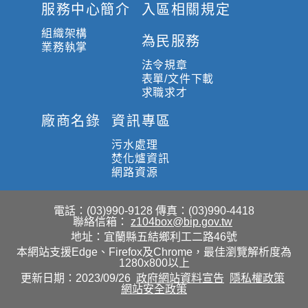
服務中心簡介
入區相關規定
組織架構
為民服務
業務執掌
法令規章
表單/文件下載
求職求才
廠商名錄
資訊專區
污水處理
焚化爐資訊
網路資源
電話：(03)990-9128
傳真：(03)990-4418
聯絡信箱：
z104box@bip.gov.tw
地址：宜蘭縣五結鄉利工二路46號
本網站支援Edge、Firefox及Chrome，最佳瀏覽解析度為
1280x800以上
更新日期：2023/09/26
政府網站資料宣告
隱私權政策
網站安全政策