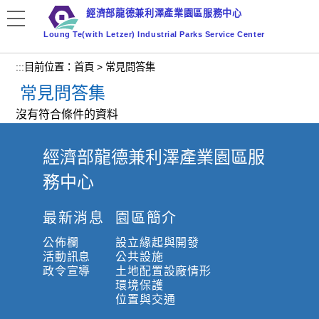
跳
經濟部龍德兼利澤產業園區服務中心
到
Loung Te(with Letzer) Industrial Parks Service Center
主
要
:::
目前位置：
首頁
>
常見問答集
內
常見問答集
容
區
沒有符合條件的資料
塊
經濟部龍德兼利澤產業園區服
:
務中心
:
:
最新消息
園區簡介
公佈欄
設立緣起與開發
活動訊息
公共設施
政令宣導
土地配置設廠情形
環境保護
位置與交通