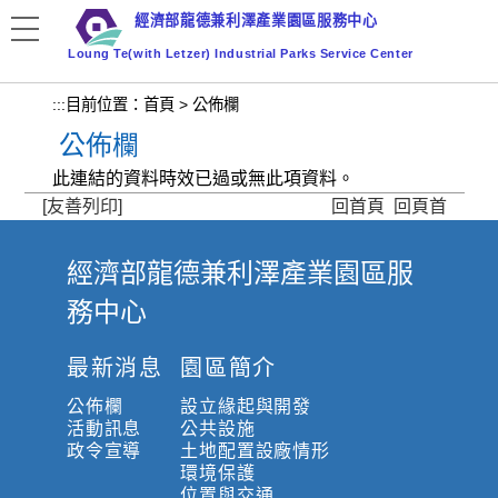
跳
經濟部龍德兼利澤產業園區服務中心
到
Loung Te(with Letzer) Industrial Parks Service Center
主
要
:::
目前位置：
首頁
>
公佈欄
內
公佈欄
容
區
此連結的資料時效已過或無此項資料。
塊
[友善列印]
回首頁
回頁首
經濟部龍德兼利澤產業園區服
:
務中心
:
:
最新消息
園區簡介
公佈欄
設立緣起與開發
活動訊息
公共設施
政令宣導
土地配置設廠情形
環境保護
位置與交通