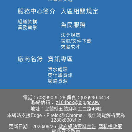
服務中心簡介
入區相關規定
組織架構
為民服務
業務執掌
法令規章
表單/文件下載
求職求才
廠商名錄
資訊專區
污水處理
焚化爐資訊
網路資源
電話：(03)990-9128
傳真：(03)990-4418
聯絡信箱：
z104box@bip.gov.tw
地址：宜蘭縣五結鄉利工二路46號
本網站支援Edge、Firefox及Chrome，最佳瀏覽解析度為
1280x800以上
更新日期：2023/09/26
政府網站資料宣告
隱私權政策
網站安全政策