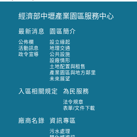
經濟部中壢產業園區服務中心
:
:
最新消息
園區簡介
:
公佈欄
設立緣起
活動訊息
地理交通
政令宣導
公共設施
設廠情形
土地配置與租售
產業園區與地方鄰里
未來展望
入區相關規定
為民服務
法令規章
表單/文件下載
廠商名錄
資訊專區
污水處理