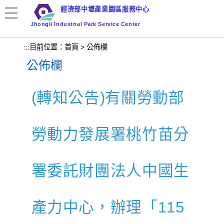
跳
經濟部中壢產業園區服務中心
到
Jhongli Industrial Park Service Center
主
要
:::
目前位置：
首頁
>
公佈欄
內
公佈欄
容
區
塊
(轉知公告)有關勞動部
勞動力發展署桃竹苗分
署委託財團法人中國生
產力中心，辦理「115