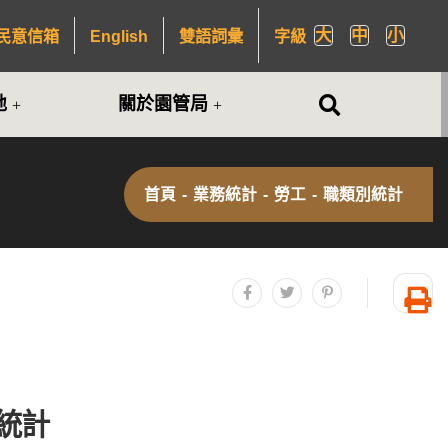
大
中
小
民意信箱
English
雙語詞彙
字級
全站搜尋
地
關於園管局
首頁
-
業務統計
-
勞工
-
職類別統計
分享至facebook
分享至twitter
分享至plurk
友
別統計