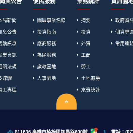
聞與公告
便民服務
業務統計
資訊園
本局新聞
園區事業名錄
摘要
政府資
訊息公告
投資指南
投資
個資專
活動訊息
廠商服務
外貿
常用連
就業資訊
為民服務
工商
相關法規
廉政園地
勞工
多媒體
人事園地
土地廠房
勞工專區
來賓統計
回頂端
811636 高雄市楠梓區加昌路600號
電話：(07)