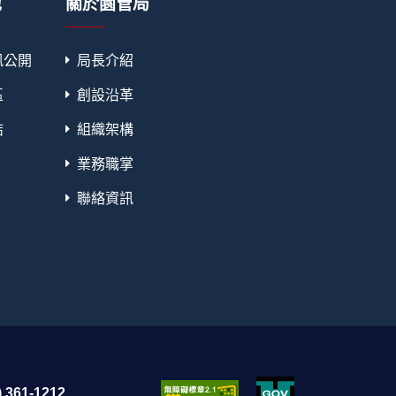
地
關於園管局
訊公開
局長介紹
區
創設沿革
結
組織架構
業務職掌
聯絡資訊
 361-1212