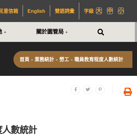
大
中
小
民意信箱
English
雙語詞彙
字級
全站搜尋
地
關於園管局
首頁
-
業務統計
-
勞工
-
職員教育程度人數統計
分享至facebook
分享至twitter
分享至plurk
友
度人數統計