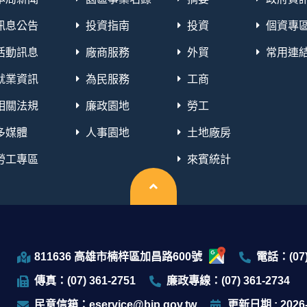
訊息公告
投資指南
投資
個資專
活動訊息
廠商服務
外貿
常用連
就業資訊
為民服務
工商
相關法規
廉政園地
勞工
多媒體
人事園地
土地廠房
勞工專區
來賓統計
回頂端
811636 高雄市楠梓區加昌路600號
電話：(07)
傳真：(07) 361-2751
廉政專線：(07) 361-2734
民意信箱：eservice@bip.gov.tw
更新日期 : 2026-