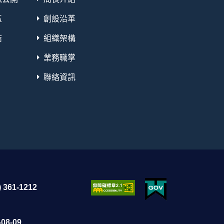
區
創設沿革
結
組織架構
業務職掌
聯絡資訊
 361-1212
08-09