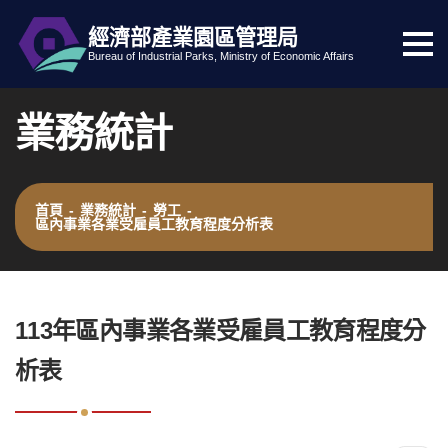
經濟部產業園區管理局
選
跳到主要內容
網站導覽
Bureau of Industrial Parks, Ministry of Economic Affairs
單
按
業務統計
鈕
首頁
-
業務統計
-
勞工
-
區內事業各業受雇員工教育程度分析表
:::
113年區內事業各業受雇員工教育程度分
析表