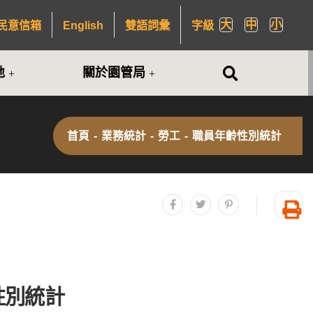
大
中
小
民意信箱
English
雙語詞彙
字級
全站搜尋
地
關於園管局
首頁
-
業務統計
-
勞工
-
職員年齡性別統計
分享至facebook
分享至twitter
分享至plurk
友
性別統計