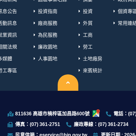
訊息公告
投資指南
投資
個資專
活動訊息
廠商服務
外貿
常用連
就業資訊
為民服務
工商
相關法規
廉政園地
勞工
多媒體
人事園地
土地廠房
勞工專區
來賓統計
回頂端
811636 高雄市楠梓區加昌路600號
電話：(07)
傳真：(07) 361-2751
廉政專線：(07) 361-2734
民意信箱：eservice@bip.gov.tw
更新日期 : 2026-