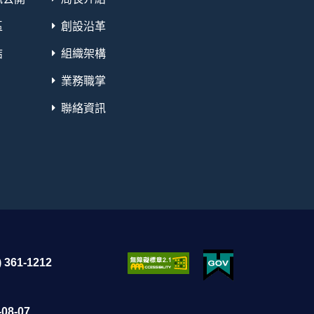
區
創設沿革
結
組織架構
業務職掌
聯絡資訊
 361-1212
08-07