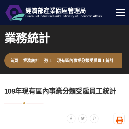
經濟部產業園區管理局
選
跳到主要內容
網站導覽
Bureau of Industrial Parks, Ministry of Economic Affairs
單
按
業務統計
鈕
首頁
-
業務統計
-
勞工
-
現有區內事業分類受雇員工統計
:::
109年現有區內事業分類受雇員工統計
分享至facebook
分享至twitter
分享至plurk
友