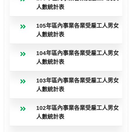
人數統計表
105年區內事業各業受雇工人男女
人數統計表
104年區內事業各業受雇工人男女
人數統計表
103年區內事業各業受雇工人男女
人數統計表
102年區內事業各業受雇工人男女
人數統計表