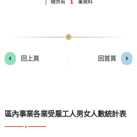
1
總共有
筆資料
回上頁
回首頁
:::
區內事業各業受雇工人男女人數統計表