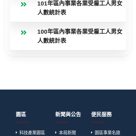
101年區內事業各業受雇工人男女
人數統計表
100年區內事業各業受雇工人男女
人數統計表
園區
新聞與公告
便民服務
科技產業園區
本局新聞
園區事業名錄