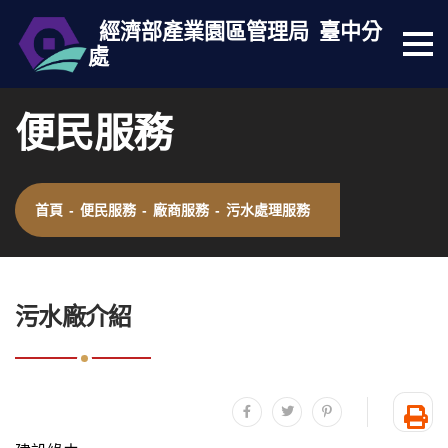
經濟部產業園區管理局
臺中分
處
選
跳到主要內容
網站導覽
單
按
便民服務
鈕
首頁
-
便民服務
-
廠商服務
-
污水處理服務
:::
污水廠介紹
分享至facebook
分享至twitter
分享至plurk
友