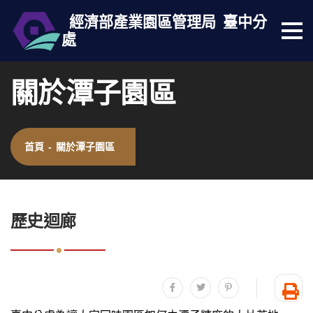
經濟部產業園區管理局
臺中分
處
選
跳到主要內容
網站導覽
單
按
關於潭子園區
鈕
首頁
-
關於潭子園區
:::
歷史迴廊
分享至facebook
分享至twitter
分享至plurk
友