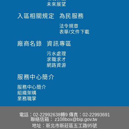
未來展望
入區相關規定
為民服務
法令規章
表單/文件下載
廠商名錄
資訊專區
污水處理
求職求才
網路資源
服務中心簡介
服務中心簡介
組織架構
業務職掌
電話：02-22992638轉9
傳真：02-22993691
聯絡信箱：
z108box@bip.gov.tw
地址：新北市新莊區五工路95號