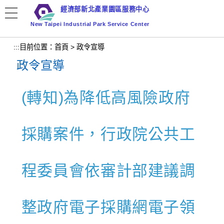
跳
經濟部新北產業園區服務中心
到
New Taipei Industrial Park Service Center
主
要
:::
目前位置：
首頁
>
政令宣導
內
政令宣導
容
區
塊
(轉知)為降低高風險政府
採購案件，行政院公共工
程委員會依審計部建議調
整政府電子採購網電子領