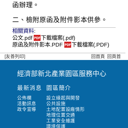
函辦理。
二、檢附原函及附件影本供參。
相關資料
:
公文.pdf
下載檔案(.pdf)
原函及附件影本.PDF
下載檔案(.PDF)
[友善列印]
回首頁
回頁首
經濟部新北產業園區服務中心
:
:
最新消息
園區簡介
:
公佈欄
設立緣起與開發
活動訊息
公共設施
政令宣導
土地配置設廠情形
地理位置交通
工業安全維護
環境保護