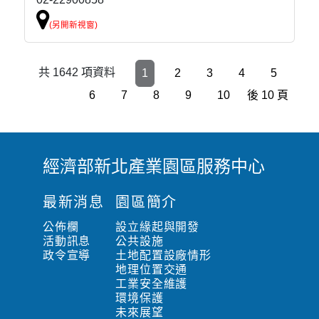
共 1642 項資料
2
3
4
5
1
6
7
8
9
10
後 10 頁
經濟部新北產業園區服務中心
:
:
最新消息
園區簡介
:
公佈欄
設立緣起與開發
活動訊息
公共設施
政令宣導
土地配置設廠情形
地理位置交通
工業安全維護
環境保護
未來展望