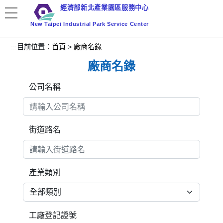
跳
經濟部新北產業園區服務中心
到
New Taipei Industrial Park Service Center
主
要
:::
目前位置：
首頁
>
廠商名錄
內
廠商名錄
容
區
公司名稱
塊
街道路名
產業類別
工廠登記證號