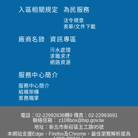
入區相關規定
為民服務
法令規章
表單/文件下載
廠商名錄
資訊專區
污水處理
求職求才
網路資源
服務中心簡介
服務中心簡介
組織架構
業務職掌
電話：02-22992638轉9
傳真：02-22993691
聯絡信箱：
z108box@bip.gov.tw
地址：新北市新莊區五工路95號
本網站支援Edge、Firefox及Chrome，最佳瀏覽解析度為