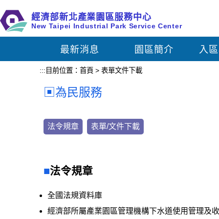
跳
經濟部新北產業園區服務中心
到
New Taipei Industrial Park Service Center
主
要
最新消息
園區簡介
入區
內
容
:::
目前位置：
首頁
>
表單文件下載
區
塊
為民服務
法令規章
表單/文件下載
法令規章
全國法規資料庫
經濟部所屬產業園區管理機構下水道使用管理及