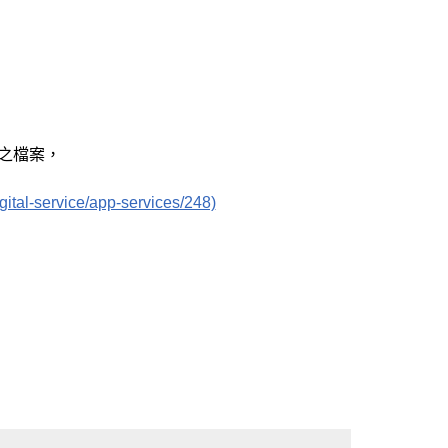
之檔案，
ervice/app-services/248)