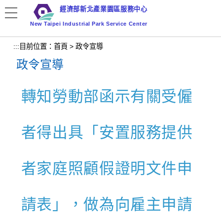
跳
經濟部新北產業園區服務中心
到
New Taipei Industrial Park Service Center
主
要
:::
目前位置：
首頁
>
政令宣導
內
政令宣導
容
區
塊
轉知勞動部函示有關受僱
者得出具「安置服務提供
者家庭照顧假證明文件申
請表」，做為向雇主申請