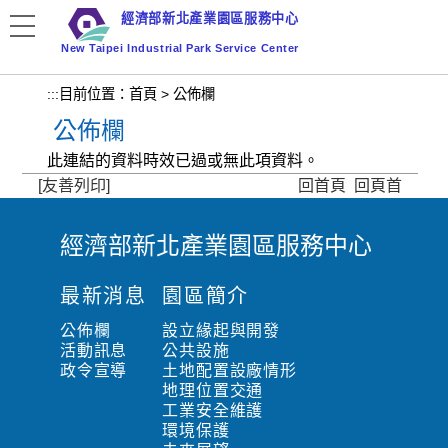
跳
經濟部新北產業園區服務中心
到
New Taipei Industrial Park Service Center
主
要
:::
目前位置：
首頁
>
公佈欄
內
公佈欄
容
區
此連結的資料時效已過或無此項資料。
塊
[友善列印]
回首頁
回頁首
經濟部新北產業園區服務中心
:
:
最新消息
園區簡介
:
公佈欄
設立緣起與開發
活動訊息
公共設施
政令宣導
土地配置設廠情形
地理位置交通
工業安全維護
環境保護