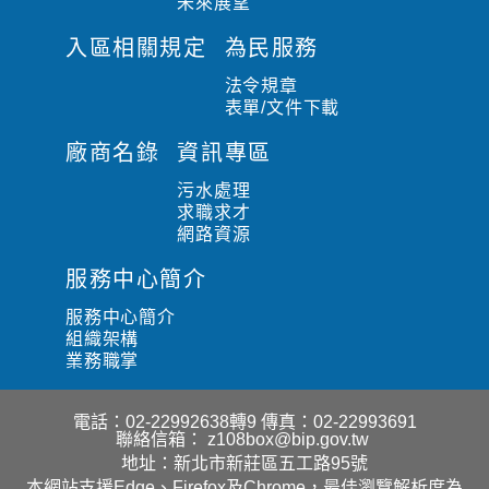
未來展望
入區相關規定
為民服務
法令規章
表單/文件下載
廠商名錄
資訊專區
污水處理
求職求才
網路資源
服務中心簡介
服務中心簡介
組織架構
業務職掌
電話：02-22992638轉9
傳真：02-22993691
聯絡信箱：
z108box@bip.gov.tw
地址：新北市新莊區五工路95號
本網站支援Edge、Firefox及Chrome，最佳瀏覽解析度為