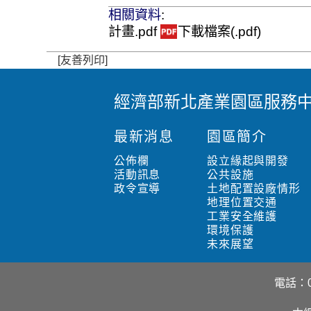
相關資料
:
計畫.pdf
下載檔案(.pdf)
[友善列印]
經濟部新北產業園區服務
:
:
最新消息
園區簡介
:
公佈欄
設立緣起與開發
活動訊息
公共設施
政令宣導
土地配置設廠情形
地理位置交通
工業安全維護
環境保護
未來展望
電話：02