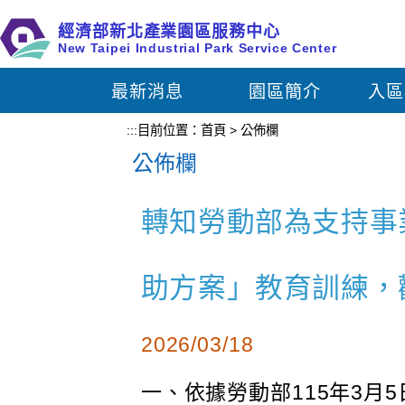
跳
經濟部新北產業園區服務中心
到
New Taipei Industrial Park Service Center
主
要
最新消息
園區簡介
入區
內
容
:::
目前位置：
首頁
>
公佈欄
區
公佈欄
塊
轉知勞動部為支持事
助方案」教育訓練，
2026/03/18
一、依據勞動部115年3月5日