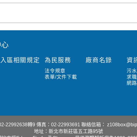
中心
入區相關規定
為民服務
廠商名錄
資
法令規章
污
表單/文件下載
求
網
-22992638轉9
傳真：02-22993691
聯絡信箱：
z108box@bip
地址：新北市新莊區五工路95號