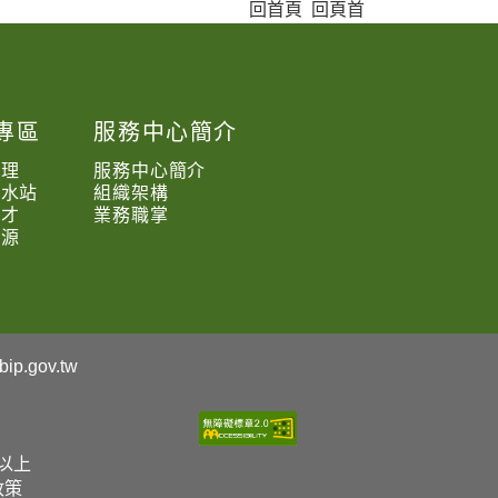
回首頁
回頁首
專區
服務中心簡介
處理
服務中心簡介
抽水站
組織架構
求才
業務職掌
資源
ip.gov.tw
0以上
政策