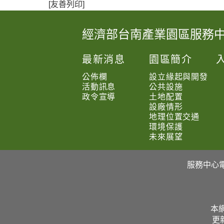
[友善列印]
經濟部台南產業園區服務
:
:
最新消息
園區簡介
:
公佈欄
設立緣起與開發
活動訊息
公共設施
政令宣導
土地配置
設廠情形
地理位置交通
環境保護
未來展望
服務中心電話
本網
更新