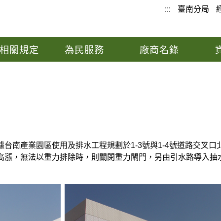
:::
臺南分局
相關規定
為民服務
廠商名錄
台南產業園區使用及排水工程規劃於1-3號與1-4號道路交叉
高漲，無法以重力排除時，則關閉重力閘門，另由引水路導入抽