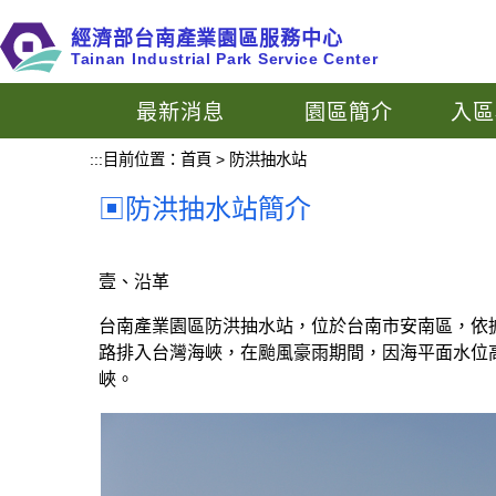
跳
經濟部台南產業園區服務中心
到
Tainan Industrial Park Service Center
主
要
最新消息
園區簡介
入區
內
容
:::
目前位置：
首頁
>
防洪抽水站
區
塊
防洪抽水站簡介
壹、沿革
台南產業園區防洪抽水站，位於台南市安南區，依據
路排入台灣海峽，在颱風豪雨期間，因海平面水位
峽。