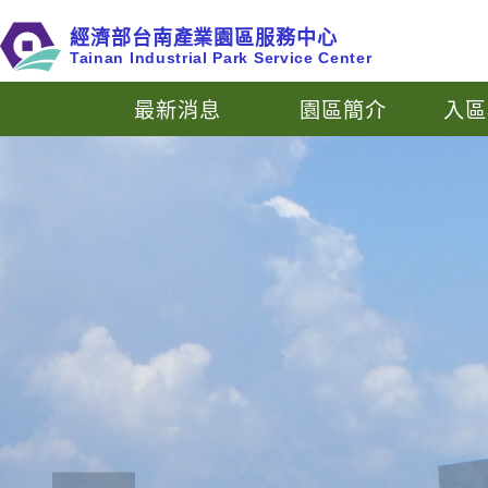
跳
經濟部台南產業園區服務中心
到
Tainan Industrial Park Service Center
主
要
最新消息
園區簡介
入區
內
容
區
塊