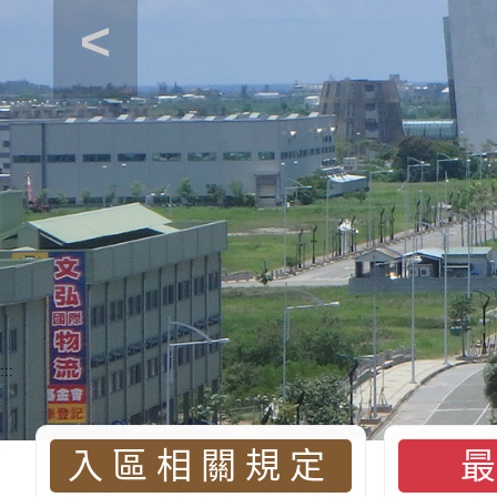
<
:::
入區相關規定