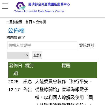
跳
經濟部台南產業園區服務中心
到
Tainan Industrial Park Service Center
主
要
:::
目前位置：
首頁
>
公佈欄
內
公佈欄
容
區
標題關鍵字
塊
資訊類別
發佈日
類別
標題
期
2025-
訊息
大陸委員會製作「旅行平安，
12-17
佈告
從登錄開始」宣導海報電子
檔，以利國人瞭解及使用「國