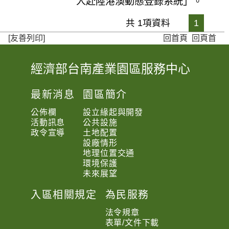
人赴陸港澳動態登錄系統」。
共 1項資料
1
[友善列印]
回首頁
回頁首
經濟部台南產業園區服務中心
:
:
最新消息
園區簡介
:
公佈欄
設立緣起與開發
活動訊息
公共設施
政令宣導
土地配置
設廠情形
地理位置交通
環境保護
未來展望
入區相關規定
為民服務
法令規章
表單/文件下載