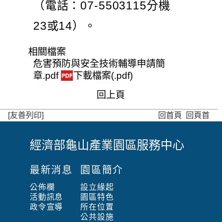
（電話：07-5503115分機
23或14）。
相關檔案
危害預防與安全技術輔導申請簡
章.pdf
下載檔案(.pdf)
回上頁
[友善列印]
回首頁
回頁首
經濟部龜山產業園區服務中心
:
:
最新消息
園區簡介
:
公佈欄
設立緣起
活動訊息
園區特色
政令宣導
所在位置
公共設施