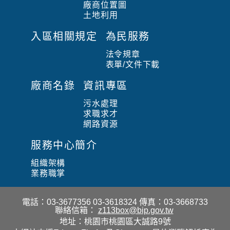
廠商位置圖
土地利用
入區相關規定
為民服務
法令規章
表單/文件下載
廠商名錄
資訊專區
污水處理
求職求才
網路資源
服務中心簡介
組織架構
業務職掌
電話：03-3677356 03-3618324
傳真：03-3668733
聯絡信箱：
z113box@bip.gov.tw
地址：桃園市桃園區大誠路9號