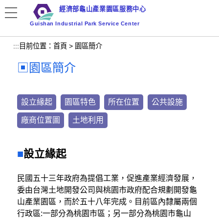
跳
經濟部龜山產業園區服務中心
到
Guishan Industrial Park Service Center
主
要
:::
目前位置：
首頁
>
園區簡介
內
容
園區簡介
區
塊
設立緣起
園區特色
所在位置
公共設施
廠商位置圖
土地利用
設立緣起
民國五十三年政府為提倡工業，促進產業經濟發展，
委由台灣土地開發公司與桃園市政府配合規劃開發龜
山產業園區，而於五十八年完成。目前區內隸屬兩個
行政區:一部分為桃園市區；另一部分為桃園市龜山