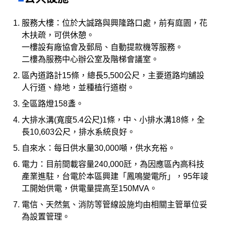
服務大樓：位於大誠路與興隆路口處，前有庭園，花
木扶疏，可供休憩。
一樓設有廠協會及郵局、自動提款機等服務。
二樓為服務中心辦公室及階梯會議室。
區內道路計15條，總長5,500公尺，主要道路均舖設
人行道、綠地，並種植行道樹。
全區路燈158盞。
大排水溝(寬度5.4公尺)1條，中、小排水溝18條，全
長10,603公尺，排水系統良好。
自來水：每日供水量30,000噸，供水充裕。
電力：目前間載容量240,000瓩，為因應區內高科技
產業進駐，台電於本區興建「鳳鳴變電所」，95年竣
工開始供電，供電量提高至150MVA。
電信、天然氣、消防等管線設施均由相關主管單位妥
為設置管理。