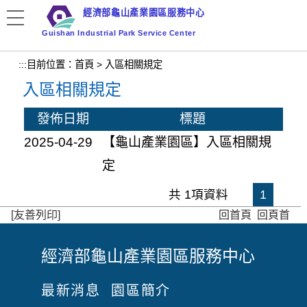
跳
經濟部龜山產業園區服務中心
到
Guishan Industrial Park Service Center
主
要
:::
目前位置：
首頁
>
入區相關規定
內
入區相關規定
容
區
發佈日期
標題
塊
2025-04-29
【龜山產業園區】入區相關規
定
共 1項資料
1
[友善列印]
回首頁
回頁首
經濟部龜山產業園區服務中心
:
:
最新消息
園區簡介
: