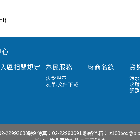
f)
中心
入區相關規定
為民服務
廠商名錄
資
法令規章
污
表單/文件下載
求
網
-22992638轉9
傳真：02-22993691
聯絡信箱：
z108box@bip