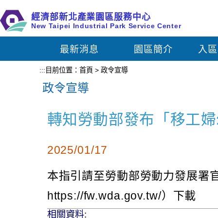
跳
經濟部新北產業園區服務中心
到
New Taipei Industrial Park Service Center
主
要
最新消息
園區簡介
入區
內
容
:::
目前位置：
首頁
>
政令宣導
區
政令宣導
塊
轉知勞動部發布「移工婦
2025/01/17
本指引請至勞動部勞動力發展署官網（網
https://fw.wda.gov.tw/）下載
相關資料
: