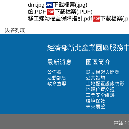
dm.jpg
下載檔案(.jpg)
函.PDF
下載檔案(.PDF)
移工婦幼權益保障指引.pdf
下載檔案(.pd
[友善列印]
經濟部新北產業園區服務
:
:
最新消息
園區簡介
:
公佈欄
設立緣起與開發
活動訊息
公共設施
政令宣導
土地配置設廠情形
地理位置交通
工業安全維護
環境保護
未來展望
電話：02