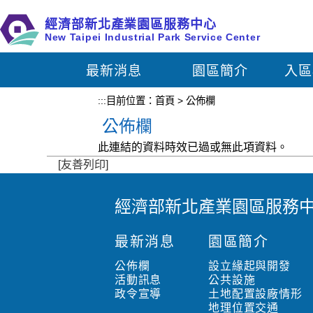
跳
經濟部新北產業園區服務中心
到
New Taipei Industrial Park Service Center
主
要
最新消息
園區簡介
入區
內
容
:::
目前位置：
首頁
>
公佈欄
區
公佈欄
塊
此連結的資料時效已過或無此項資料。
[友善列印]
經濟部新北產業園區服務
:
:
最新消息
園區簡介
:
公佈欄
設立緣起與開發
活動訊息
公共設施
政令宣導
土地配置設廠情形
地理位置交通