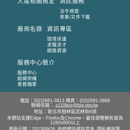
入區相關規定
為民服務
法令規章
表單/文件下載
廠商名錄
資訊專區
環境保護
求職求才
網路資源
服務中心簡介
服務中心
組織架構
業務職掌
電話：(02)2681-3813
傳真：(02)2681-3868
聯絡信箱：
z110box@bip.gov.tw
地址：新北市樹林區武林街6號
本網站支援Edge、Firefox及Chrome，最佳瀏覽解析度為
1280x800以上
更新日期：2023/09/26
政府網站資料宣告
隱私權政策