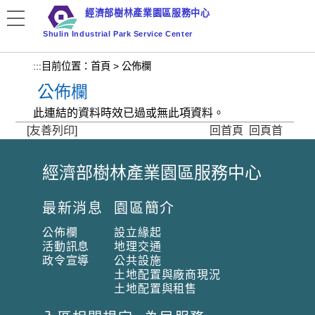
跳
經濟部樹林產業園區服務中心
到
Shulin Industrial Park Service Center
主
要
:::
目前位置：
首頁
>
公佈欄
內
公佈欄
容
區
此連結的資料時效已過或無此項資料。
塊
[友善列印]
回首頁
回頁首
經濟部樹林產業園區服務中心
:
:
最新消息
園區簡介
:
公佈欄
設立緣起
活動訊息
地理交通
政令宣導
公共設施
土地配置與廠商現況
土地配置與租售