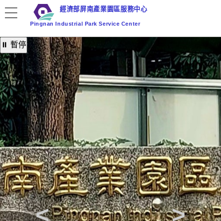
跳
經濟部屏南產業園區服務中心
到
Pingnan Industrial Park Service Center
主
要
⏸ 暫停
內
容
區
塊
<
>