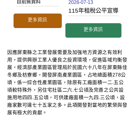
目前無資料
2026-07-13
115年租稅公平宣導
更多資訊
更多資訊
因應屏東縣之工業發展需要及加強地方資源之有效利
用，提供興辦工業人優良之投資環境，促進區域均衡發
展，經濟部產業園區管理局於民國六十八年在屏東縣佳
冬鄉及枋寮鄉，開發屏南產業園區，占地總面積278公
頃，係一綜合性產業園區，除原有工廠面積一二.五公
頃較特殊外，另住宅社區二六.七公頃及完善之公共設
施用地四四.五公頃，可供建廠面積一九四.三公頃，設
廠家數可達七十五家之多。此項開發對當地的繁榮與發
展有極大的貢獻。