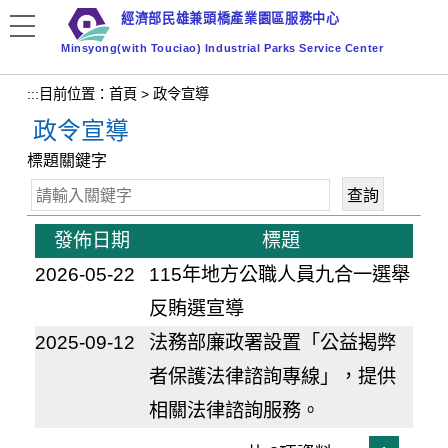
跳
經濟部民雄兼頭橋產業園區服務中心
到
Minsyong(with Touciao) Industrial Parks Service Center
主
要
:::
目前位置：
首頁
>
政令宣導
內
政令宣導
容
區
標題關鍵字
塊
發佈日期
標題
2026-05-22
115年地方公職人員九合一選舉
反賄選宣導
2025-09-12
法務部廉政署設置「公益揭弊
者保護法律諮詢專線」，提供
相關法律諮詢服務。