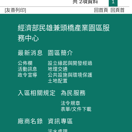
共 2項資料
1
[友善列印]
回首頁
回頁首
經濟部民雄兼頭橋產業園區服
:
務中心
:
:
最新消息
園區簡介
公佈欄
設立緣起與開發經過
活動訊息
地理交通
政令宣導
公共設施與環境保護
土地配置
入區相關規定
為民服務
法令規章
表單/文件下載
廠商名錄
資訊專區
污水處理