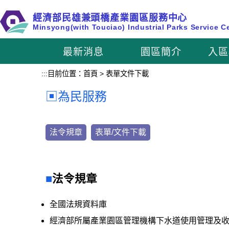
跳
經濟部民雄兼頭橋產業園區服務中心
到
Minsyong(with Touciao) Industrial Parks Service C
主
要
最新消息
園區簡介
入區
內
容
:::
目前位置：
首頁
>
表單文件下載
區
塊
為民服務
法令規章
表單/文件下載
法令規章
全國法規資料庫
經濟部所屬產業園區管理機構下水道使用管理及