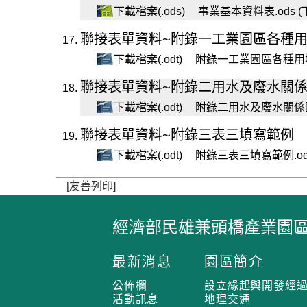
下載檔案(.ods)
事業基本資料表.ods (
聯接表單資料~附錄一工業園區各種
下載檔案(.odt)
附錄一工業園區各種用地用
聯接表單資料~附錄二用水及廢水關係
下載檔案(.odt)
附錄二用水及廢水關係圖-範
聯接表單資料~附錄三表三填寫範例
下載檔案(.odt)
附錄三表三填寫範例.odt
[友善列印]
經濟部民雄兼頭橋產業園
:
:
最新消息
園區簡介
:
公佈欄
設立緣起與開發經
活動訊息
地理交通