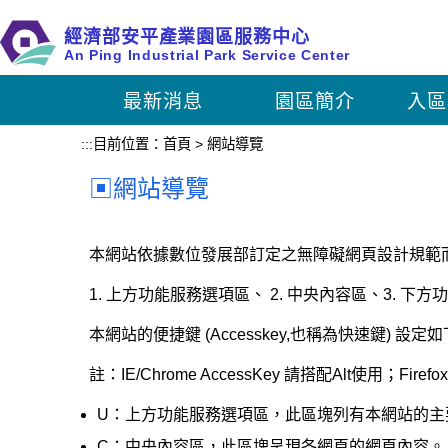
跳
經濟部安平產業園區服務中心
到
An Ping Industrial Park Service Center
主
要
最新消息
園區簡介
入區
內
容
:::
目前位置：
首頁
>
網站導覽
區
塊
網站導覽
本網站依據數位發展部訂定之無障礙網頁設計規範
1. 上方功能服務選項區、 2. 中央內容區、3. 下方
本網站的便捷鍵 (Accesskey,也稱為快速鍵) 設定
註：IE/Chrome AccessKey 請搭配Alt使用；Firefox
U：上方功能服務選項區，此區塊列有本網站的主
C：中央內容區，此區塊呈現各網頁的網頁內容。