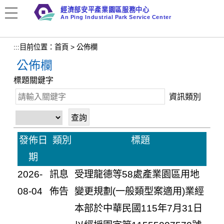
跳
經濟部安平產業園區服務中心
到
An Ping Industrial Park Service Center
主
要
:::
目前位置：
首頁
>
公佈欄
內
公佈欄
容
區
標題關鍵字
塊
資訊類別
發佈日
類別
標題
期
2026-
訊息
受理龍德等58處產業園區用地
08-04
佈告
變更規劃(一般類型案適用)業經
本部於中華民國115年7月31日