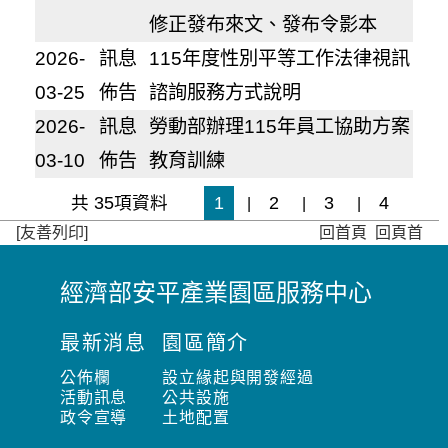
修正發布來文、發布令影本
2026-
訊息
115年度性別平等工作法律視訊
03-25
佈告
諮詢服務方式說明
2026-
訊息
勞動部辦理115年員工協助方案
03-10
佈告
教育訓練
共 35項資料
1
2
3
4
|
|
|
[友善列印]
回首頁
回頁首
經濟部安平產業園區服務中心
:
:
最新消息
園區簡介
:
公佈欄
設立緣起與開發經過
活動訊息
公共設施
政令宣導
土地配置