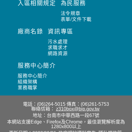
入區相關規定
為民服務
法令規章
表單/文件下載
廠商名錄
資訊專區
污水處理
求職求才
網路資源
服務中心簡介
服務中心簡介
組織架構
業務職掌
電話：(06)264-5015
傳真：(06)261-5753
聯絡信箱：
z310box@bip.gov.tw
地址：台南市中華西路一段67號
本網站支援Edge、Firefox及Chrome，最佳瀏覽解析度為
1280x800以上