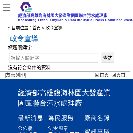
跳
到
經濟部高雄臨海林園大發產業園區聯合污水處理廠
主
Kaohsiung Linhai Linyuan & Dafa Industrial Parks Combined Wast
要
:::
目前位置：
首頁
>
政令宣導
內
政令宣導
容
區
標題關鍵字
塊
沒有符合條件的資料
[友善列印]
回首頁
回頁首
經濟部高雄臨海林園大發產業
:
園區聯合污水處理廠
:
:
最新消息
為民服務
廠商名錄
公佈欄
法令規章
資訊專區